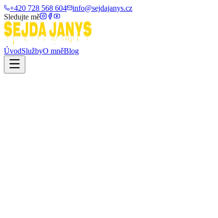
+420 728 568 604
info@sejdajanys.cz
Sledujte mě
Úvod
Služby
O mně
Blog
Blog / Návody / Párování ovladačů
Technický návod
Párování
ovladačů
Vizuální průvodce pro bezchybnou synchronizaci dálkového
ovládání s vaším topením.
MODUL
01
Standartní černý ovladač
A27 (12V)
cca 30 metrů
Typ rozhraní:
433 MHz