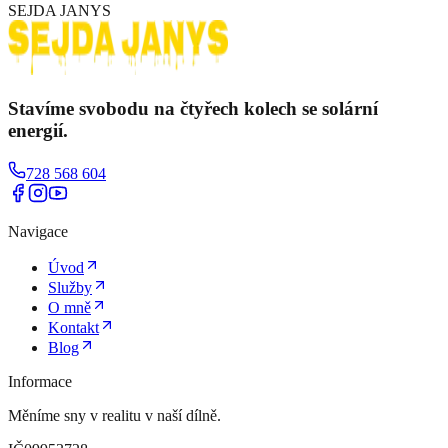
SEJDA JANYS
Stavíme
svobodu
na čtyřech kolech se solární
energií.
728 568 604
Navigace
Úvod
Služby
O mně
Kontakt
Blog
Informace
Měníme sny v realitu v naší dílně.