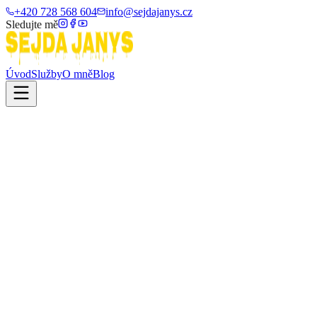
+420 728 568 604
info@sejdajanys.cz
Sledujte mě
Úvod
Služby
O mně
Blog
Centrum znalostí
Technický
domov
Všechny důležité informace o servisu a údržbě přehledně na jednom
místě.
Manuály
[
2
]
1
Návody
[
2
]
Před instalací